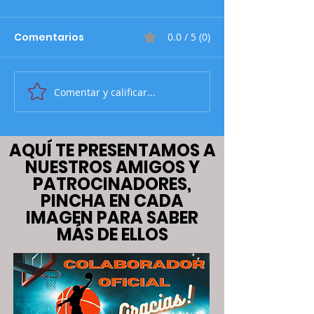
Comentarios
0.0 / 5 (0)
EL PROCESO
Comentar y calificar...
NUESTROS AMI
ROMPIENTE NO
AQUÍ TE PRESENTAMOS A
NUESTROS AMIGOS Y
PATROCINADORES,
PINCHA EN CADA
IMAGEN PARA SABER
MÁS DE ELLOS