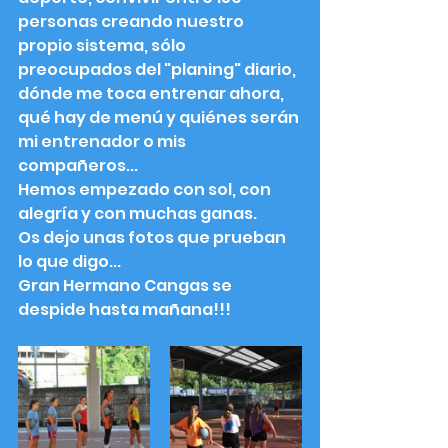
personas creando nuestro 
propio sistema, sólo 
preocupados del "planing" diario, 
dónde me toca entrenar ahora, 
qué hay de menú y quiénes serán 
mi entrenador o mis 
compañeros... 
Hemos empezado con sol, con 
alegría y con muchas ganas.
Os dejo unas fotos que prueban 
lo que digo...
Gran Hermano Cangas se 
despide hasta mañana!!!