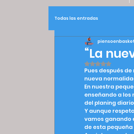
Todas las entradas
piensoenbaske
“La nue
Obtuvo NaN de 5 e
Pues después de 
nueva normalidad
En nuestra peque
enseñando a los nu
del planing diari
Y aunque respeta
vamos ganando en
de esta pequeña f