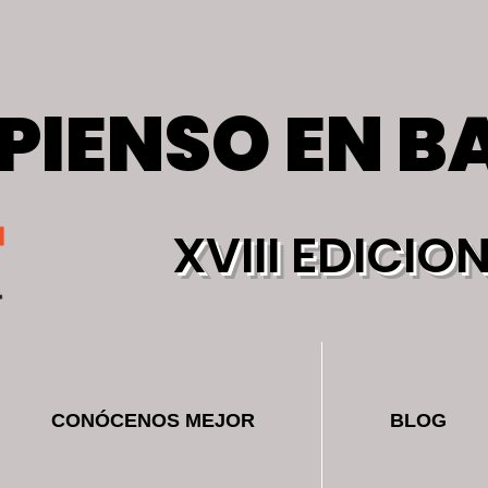
PIENSO EN B
PIENSO EN B
XVIII EDICIO
CONÓCENOS MEJOR
BLOG