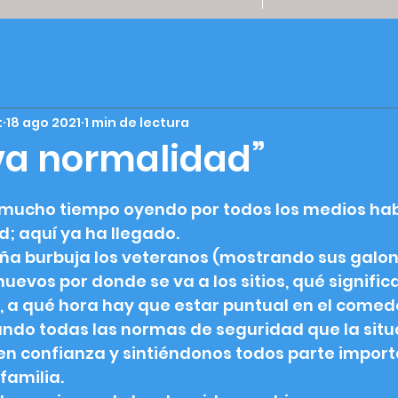
t
18 ago 2021
1 min de lectura
va normalidad”
strellas.
mucho tiempo oyendo por todos los medios habl
; aquí ya ha llegado. 
ña burbuja los veteranos (mostrando sus galone
evos por donde se va a los sitios, qué significa
o, a qué hora hay que estar puntual en el come
ndo todas las normas de seguridad que la situa
 confianza y sintiéndonos todos parte import
amilia. 