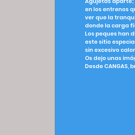
Agujetas aparte; 
en los entrenos qu
ver que la tranqu
donde la carga fí
Los peques han di
este sitio especia
sin excesivo calor
Os dejo unas imá
Desde CANGAS, bu