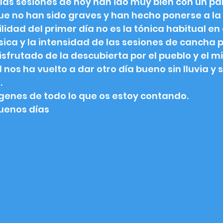
las sesiones de hoy han ido muy bien con un par
e no han sido graves y han hecho ponerse a la fis
ilidad del primer día no es la tónica habitual e
sica y la intensidad de las sesiones de cancha
sfrutado de la descubierta por el pueblo y el m
l nos ha vuelto a dar otro día bueno sin lluvia y
. 
genes de todo lo que os estoy contando. 
enos días 