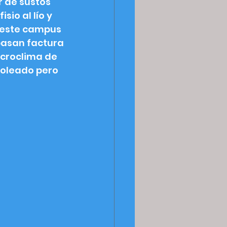
 de sustos 
io al lío y 
n este campus 
 pasan factura
icroclima de 
 soleado pero 