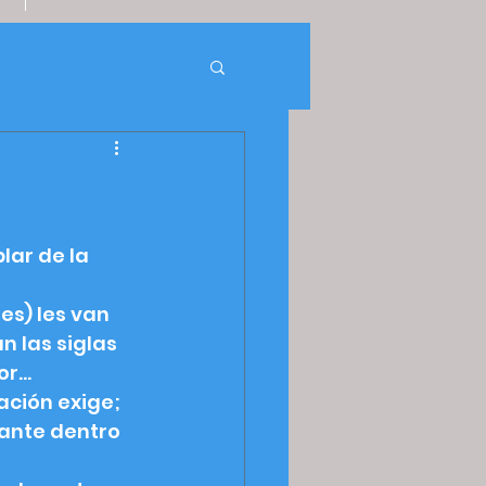
ar de la 
s) les van 
n las siglas 
dor…
ción exige; 
ante dentro 